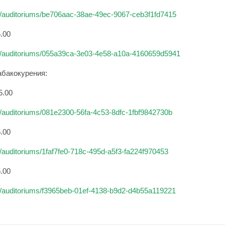
am/auditoriums/be706aac-38ae-49ec-9067-ceb3f1fd7415
5.00
eam/auditoriums/055a39ca-3e03-4e58-a10a-4160659d5941
абакокурения:
5.00
am/auditoriums/081e2300-56fa-4c53-8dfc-1fbf9842730b
5.00
m/auditoriums/1faf7fe0-718c-495d-a5f3-fa224f970453
5.00
am/auditoriums/f3965beb-01ef-4138-b9d2-d4b55a119221