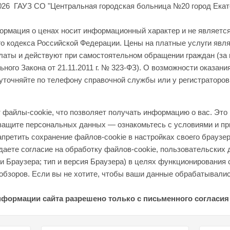
026 ГАУЗ СО "Центральная городская больница №20 город Екат
формация о ценах носит информационный характер и не являетс
о кодекса Российской Федерации. Цены на платные услуги явл
латы и действуют при самостоятельном обращении граждан (за
ного Закона от 21.11.2011 г. № 323-ФЗ). О возможности оказани
уточняйте по телефону справочной службы или у регистраторов
файлы-cookie, что позволяет получать информацию о вас. Это 
 защите персональных данных — ознакомьтесь с условиями и пр
апретить сохранение файлов-cookie в настройках своего браузер
аете согласие на обработку файлов-cookie, пользовательских 
 и Браузера; тип и версия Браузера) в целях функционирования 
обзоров. Если вы не хотите, чтобы ваши данные обрабатывались
нформации сайта разрешено только с письменного согласия