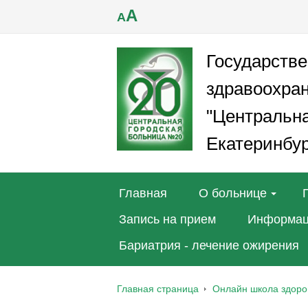
A
A
Государств
здравоохра
"Центральна
Екатеринбур
Главная
О больнице
Запись на прием
Информац
Бариатрия - лечение ожирения
Главная страница
Онлайн школа здоро