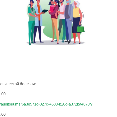
онической болезни:
5.00
am/auditoriums/6a3e571d-927c-4683-b28d-a372ba4878f7
5.00