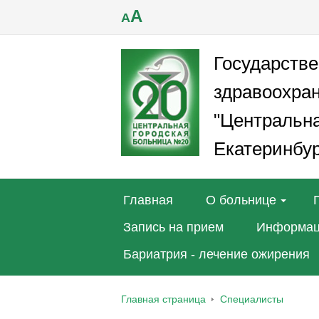
A
A
Государств
здравоохра
"Центральна
Екатеринбур
Главная
О больнице
Запись на прием
Информац
Бариатрия - лечение ожирения
Главная страница
Специалисты