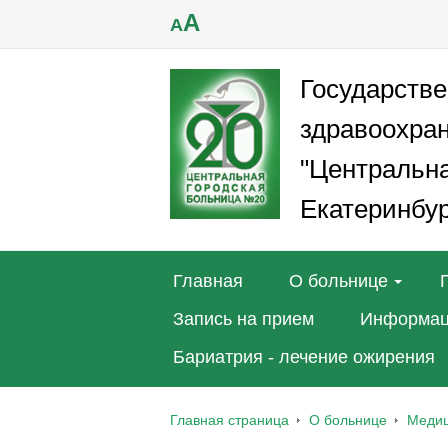
A
A
Государств
здравоохра
"Центральна
Екатеринбур
Главная
О больнице
Запись на прием
Информац
Бариатрия - лечение ожирения
Главная страница
О больнице
Медиц