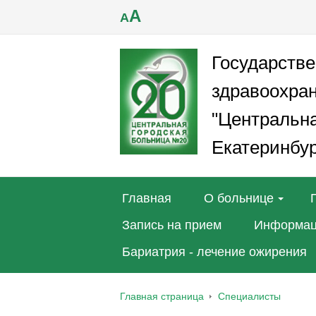
A
A
Государств
здравоохра
"Центральна
Екатеринбур
Главная
О больнице
Запись на прием
Информац
Бариатрия - лечение ожирения
Главная страница
Специалисты