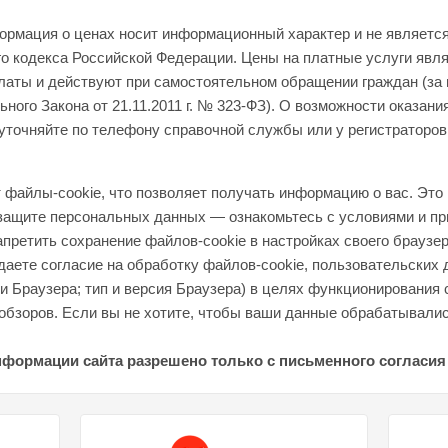
формация о ценах носит информационный характер и не являетс
о кодекса Российской Федерации. Цены на платные услуги явл
латы и действуют при самостоятельном обращении граждан (за
ного Закона от 21.11.2011 г. № 323-ФЗ). О возможности оказани
уточняйте по телефону справочной службы или у регистраторов
файлы-cookie, что позволяет получать информацию о вас. Это 
 защите персональных данных — ознакомьтесь с условиями и пр
апретить сохранение файлов-cookie в настройках своего браузер
аете согласие на обработку файлов-cookie, пользовательских 
 и Браузера; тип и версия Браузера) в целях функционирования 
обзоров. Если вы не хотите, чтобы ваши данные обрабатывались
нформации сайта разрешено только с письменного согласия