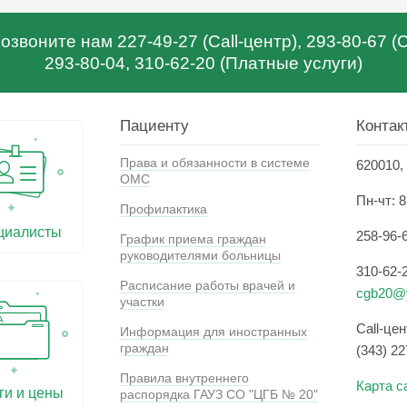
звоните нам 227-49-27 (Call-центр), 293-80-67 
293-80-04, 310-62-20 (Платные услуги)
Пациенту
Контак
Права и обязанности в системе
620010, 
ОМС
Пн-чт: 8
Профилактика
циалисты
258-96-
График приема граждан
руководителями больницы
310-62-
Расписание работы врачей и
cgb20@y
участки
Call-це
Информация для иностранных
граждан
(343) 22
Правила внутреннего
Карта с
ги и цены
распорядка ГАУЗ СО "ЦГБ № 20"