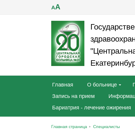
A
A
Государств
здравоохра
"Центральна
Екатеринбур
Главная
О больнице
Запись на прием
Информац
Бариатрия - лечение ожирения
Главная страница
Специалисты