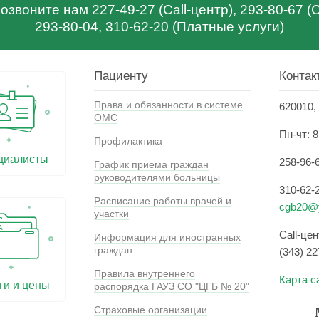
звоните нам 227-49-27 (Call-центр), 293-80-67 
293-80-04, 310-62-20 (Платные услуги)
Пациенту
Контак
Права и обязанности в системе
620010, 
ОМС
Пн-чт: 8
Профилактика
циалисты
258-96-
График приема граждан
руководителями больницы
310-62-
Расписание работы врачей и
cgb20@y
участки
Call-це
Информация для иностранных
граждан
(343) 22
Правила внутреннего
Карта с
ги и цены
распорядка ГАУЗ СО "ЦГБ № 20"
Страховые организации