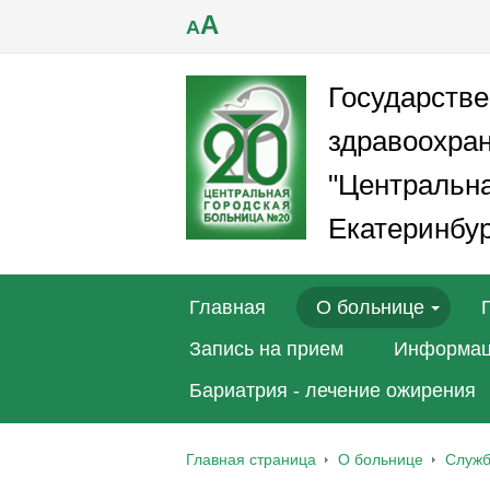
A
A
Государств
здравоохра
"Центральна
Екатеринбур
Главная
О больнице
Запись на прием
Информац
Бариатрия - лечение ожирения
Главная страница
О больнице
Служ