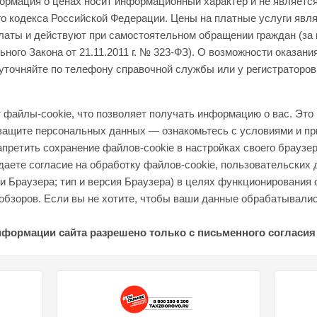
формация о ценах носит информационный характер и не являетс
о кодекса Российской Федерации. Цены на платные услуги явл
латы и действуют при самостоятельном обращении граждан (за
ного Закона от 21.11.2011 г. № 323-ФЗ). О возможности оказани
уточняйте по телефону справочной службы или у регистраторов
файлы-cookie, что позволяет получать информацию о вас. Это 
 защите персональных данных — ознакомьтесь с условиями и пр
апретить сохранение файлов-cookie в настройках своего браузер
аете согласие на обработку файлов-cookie, пользовательских 
 и Браузера; тип и версия Браузера) в целях функционирования 
обзоров. Если вы не хотите, чтобы ваши данные обрабатывались
нформации сайта разрешено только с письменного согласия