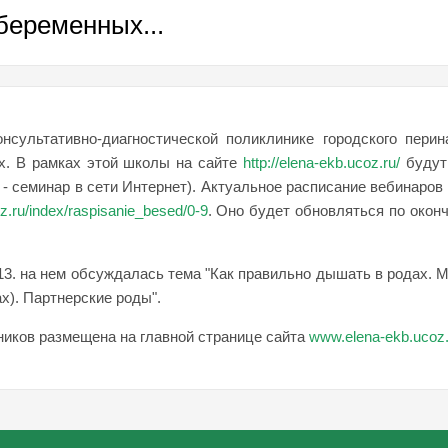
беременных...
нсультативно-диагностической поликлинике городского перин
х. В рамках этой школы на сайте
http://elena-ekb.ucoz.ru/
будут
- семинар в сети Интернет). Актуальное расписание вебинаро
oz.ru/index/raspisanie_besed/0-9
. Оно будет обновляться по окон
3. на нем обсуждалась тема "Как правильно дышать в родах. 
х). Партнерские роды".
ников размещена на главной странице сайта
www.elena-ekb.ucoz.